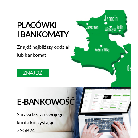
PLACÓWKI
I BANKOMATY
Znajdź najbliższy oddział
lub bankomat
ZNAJDŹ
E-BANKOWOŚĆ
Sprawdź stan swojego
konta korzystając
z SGB24