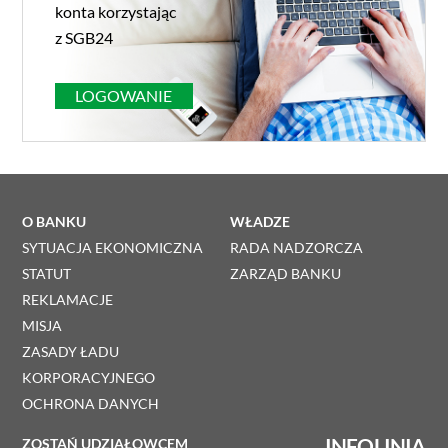
konta korzystając
z SGB24
LOGOWANIE
O BANKU
WŁADZE
SYTUACJA EKONOMICZNA
RADA NADZORCZA
STATUT
ZARZĄD BANKU
REKLAMACJE
MISJA
ZASADY ŁADU
KORPORACYJNEGO
OCHRONA DANYCH
INFOLINIA
ZOSTAŃ UDZIAŁOWCEM