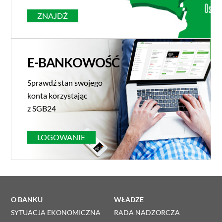
ZNAJDŹ
E-BANKOWOŚĆ
Sprawdź stan swojego
konta korzystając
z SGB24
LOGOWANIE
O BANKU
WŁADZE
SYTUACJA EKONOMICZNA
RADA NADZORCZA