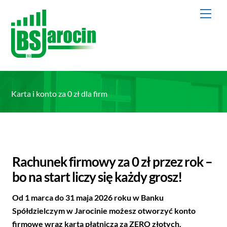
Skip
Men
to
content
Karta i konto za 0 zł dla firm
Rachunek firmowy za 0 zł przez rok –
bo na start liczy się każdy grosz!
Od 1 marca do 31 maja 2026 roku w Banku
Spółdzielczym w Jarocinie możesz otworzyć konto
firmowe wraz kartą płatniczą za ZERO złotych.